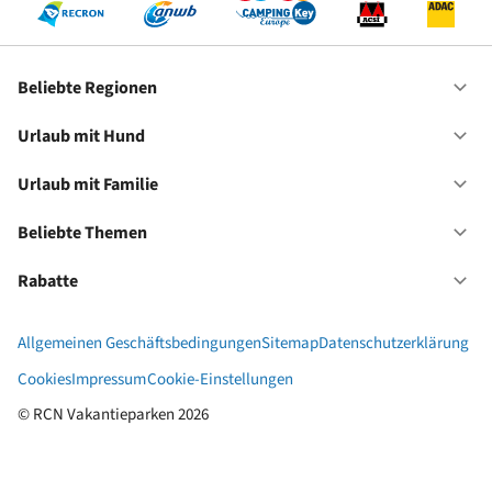
Beliebte Regionen
Of
Be
Re
Urlaub mit Hund
Of
Ur
mi
Urlaub mit Familie
Of
Hu
Ur
mi
Beliebte Themen
Of
Fa
Be
Th
Rabatte
Of
Ra
Allgemeinen Geschäftsbedingungen
Sitemap
Datenschutzerklärung
Cookies
Impressum
Cookie-Einstellungen
© RCN Vakantieparken 2026