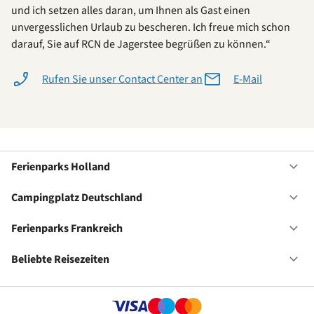
und ich setzen alles daran, um Ihnen als Gast einen
unvergesslichen Urlaub zu bescheren. Ich freue mich schon
darauf, Sie auf RCN de Jagerstee begrüßen zu können.“
Rufen Sie unser Contact Center an
E-Mail
Ferienparks Holland
Of
Fe
Ho
Campingplatz Deutschland
Of
Ca
De
Ferienparks Frankreich
Of
Fe
Fr
Beliebte Reisezeiten
Of
Be
Re