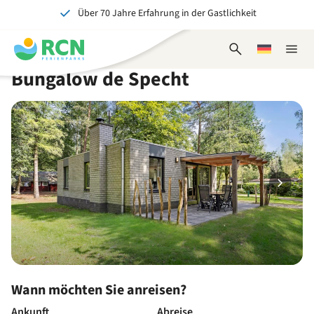
Über 70 Jahre Erfahrung in der Gastlichkeit
Zum
Zum
Zum
Zum
Kopfbereich
Hauptinhalt
Verfügbarkeit
Fußbereich
Ein tolles Erlebnis für Jung und Alt
springen
springen
springen
springen
Suchformular
Wählen
Naviga
öffnen
Sie
schlie
Bungalow de Specht
eine
Sprache
Wann möchten Sie anreisen?
Ankunft
Abreise