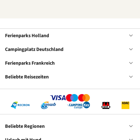
Ferienparks Holland
Of
Fe
Ho
Campingplatz Deutschland
Of
Ca
De
Ferienparks Frankreich
Of
Fe
Fr
Beliebte Reisezeiten
Of
Be
Re
Beliebte Regionen
Of
Be
Re