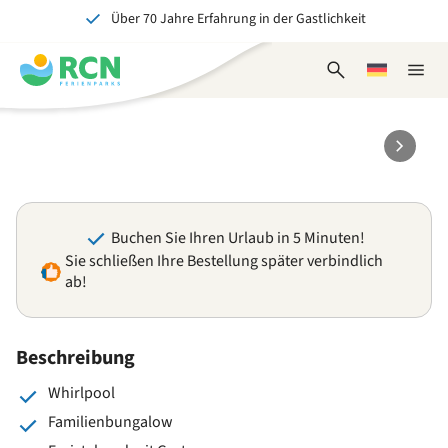
Über 70 Jahre Erfahrung in der Gastlichkeit
Zum
Zum
Zum
Zum
Kopfbereich
Hauptinhalt
Verfügbarkeit
Fußbereich
Ein tolles Erlebnis für Jung und Alt
springen
springen
springen
springen
Suchformular
Wählen
Naviga
öffnen
Sie
schlie
eine
Sprache
Buchen Sie Ihren Urlaub in 5 Minuten!
Sie schließen Ihre Bestellung später verbindlich
ab!
Beschreibung
Whirlpool
Familienbungalow