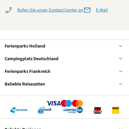
Rufen Sie unser Contact Center an
E-Mail
Ferienparks Holland
Of
Fe
Ho
Campingplatz Deutschland
Of
Ca
De
Ferienparks Frankreich
Of
Fe
Fr
Beliebte Reisezeiten
Of
Be
Re