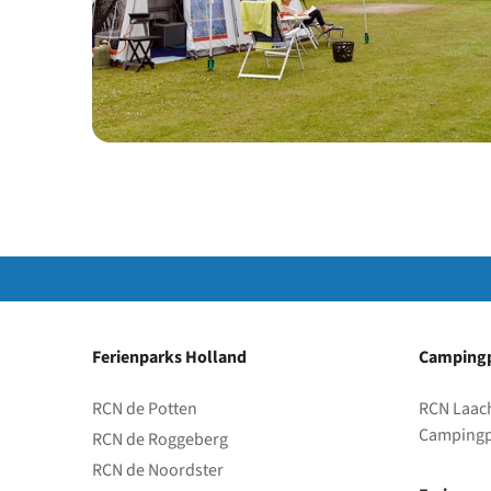
Ferienparks Holland
Campingp
RCN de Potten
RCN Laac
Campingp
RCN de Roggeberg
RCN de Noordster