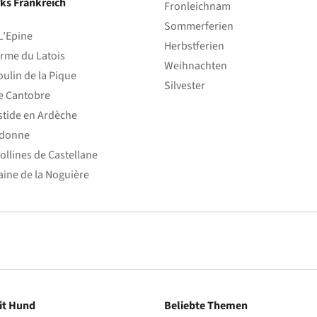
ks Frankreich
Fronleichnam
Sommerferien
L'Epine
Herbstferien
rme du Latois
Weihnachten
ulin de la Pique
Silvester
e Cantobre
stide en Ardèche
edonne
ollines de Castellane
ine de la Noguière
it Hund
Beliebte Themen