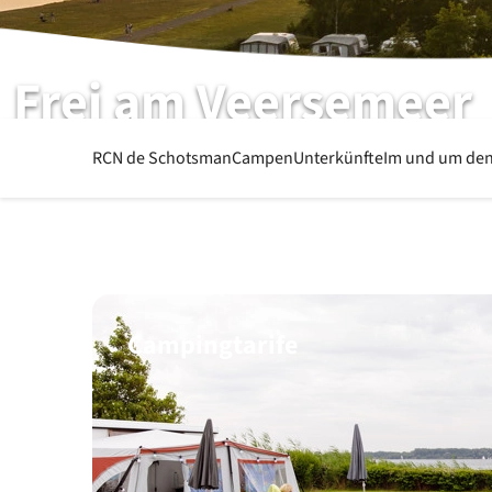
Frei am Veersemeer
RCN de Schotsman | Kamperland | Seeland
RCN de Schotsman
Campen
Unterkünfte
Im und um den
Campingtarife