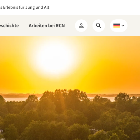
es Erlebnis für Jung und Alt
eschichte
Arbeiten bei RCN
Suchformular
Wählen
Mein
öffnen
Sie
RCN
eine
Sprache