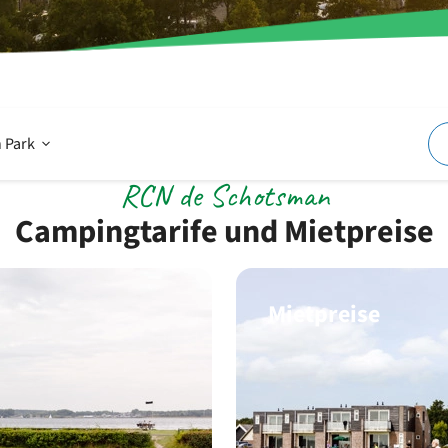
Offen
 Park
RCN de Schotsman
Im
Campingtarife und Mietpreise
und
Mietpreise
um
den