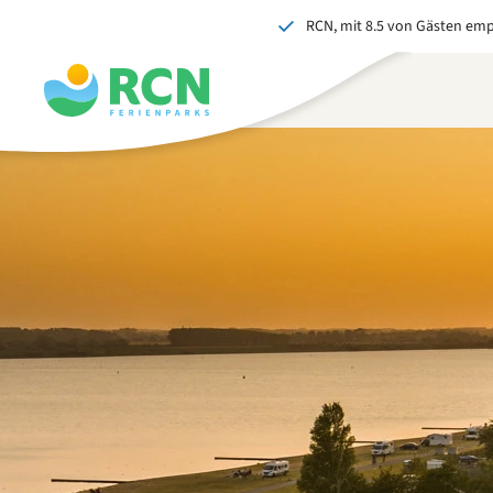
RCN, mit 8.5 von Gästen em
Zum
Zum
Zum
Kopfbereich
Hauptinhalt
Fußbereich
springen
springen
springen