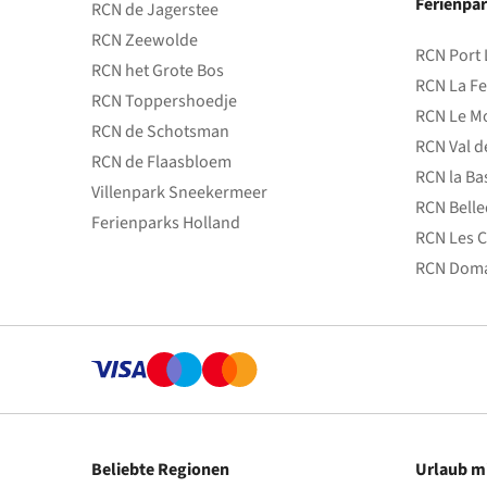
Ferienpar
RCN de Jagerstee
RCN Zeewolde
RCN Port 
RCN het Grote Bos
RCN La Fe
RCN Toppershoedje
RCN Le Mo
RCN de Schotsman
RCN Val d
RCN de Flaasbloem
RCN la Ba
Villenpark Sneekermeer
RCN Bell
Ferienparks Holland
RCN Les C
RCN Doma
Beliebte Regionen
Urlaub m