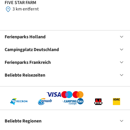
FIVE STAR FARM
3 km entfernt
Ferienparks Holland
Of
Fe
Ho
Campingplatz Deutschland
Of
Ca
De
Ferienparks Frankreich
Of
Fe
Fr
Beliebte Reisezeiten
Of
Be
Re
Beliebte Regionen
Of
Be