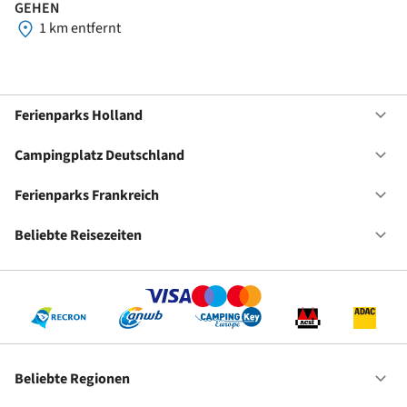
GEHEN
1 km entfernt
Ferienparks Holland
Of
Fe
Ho
Campingplatz Deutschland
Of
Ca
De
Ferienparks Frankreich
Of
Fe
Fr
Beliebte Reisezeiten
Of
Be
Re
Beliebte Regionen
Of
Be