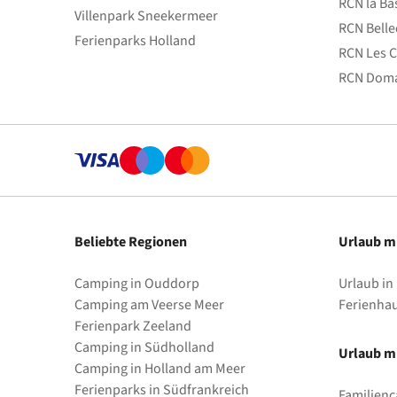
RCN la Ba
Villenpark Sneekermeer
RCN Bell
Ferienparks Holland
RCN Les C
RCN Doma
Beliebte Regionen
Urlaub m
Camping in Ouddorp
Urlaub in
Camping am Veerse Meer
Ferienha
Ferienpark Zeeland
Camping in Südholland
Urlaub mi
Camping in Holland am Meer
Ferienparks in Südfrankreich
Familienc