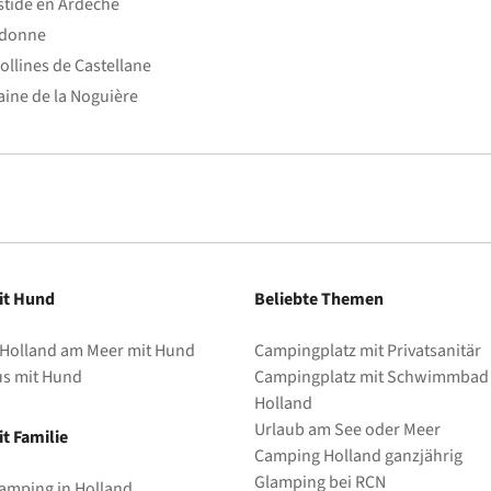
stide en Ardèche
edonne
ollines de Castellane
ine de la Noguière
it Hund
Beliebte Themen
 Holland am Meer mit Hund
Campingplatz mit Privatsanitär
us mit Hund
Campingplatz mit Schwimmbad 
Holland
Urlaub am See oder Meer
t Familie
Camping Holland ganzjährig
Glamping bei RCN
amping in Holland