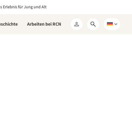
es Erlebnis für Jung und Alt
eschichte
Arbeiten bei RCN
Suchformular
Wählen
Mein
öffnen
Sie
RCN
eine
Sprache