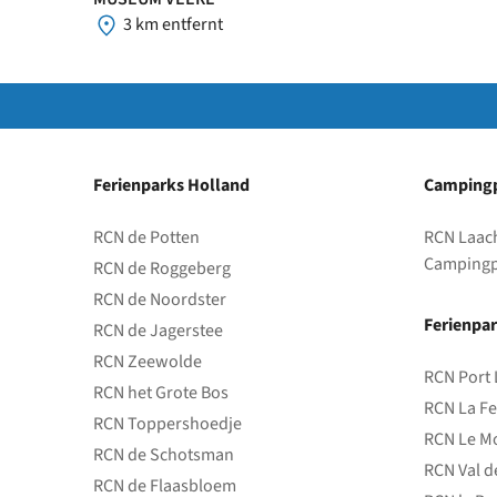
3 km entfernt
Ferienparks Holland
Campingp
RCN de Potten
RCN Laac
Campingp
RCN de Roggeberg
RCN de Noordster
Ferienpar
RCN de Jagerstee
RCN Zeewolde
RCN Port 
RCN het Grote Bos
RCN La Fe
RCN Toppershoedje
RCN Le Mo
RCN de Schotsman
RCN Val d
RCN de Flaasbloem