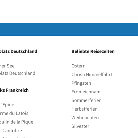
latz Deutschland
Beliebte Reisezeiten
her See
Ostern
latz Deutschland
Christi Himmelfahrt
Pfingsten
ks Frankreich
Fronleichnam
Sommerferien
L'Epine
Herbstferien
rme du Latois
Weihnachten
ulin de la Pique
Silvester
e Cantobre