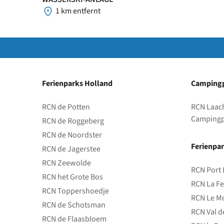
1 km entfernt
Ferienparks Holland
Campingp
RCN de Potten
RCN Laac
Campingp
RCN de Roggeberg
RCN de Noordster
Ferienpar
RCN de Jagerstee
RCN Zeewolde
RCN Port 
RCN het Grote Bos
RCN La Fe
RCN Toppershoedje
RCN Le Mo
RCN de Schotsman
RCN Val d
RCN de Flaasbloem