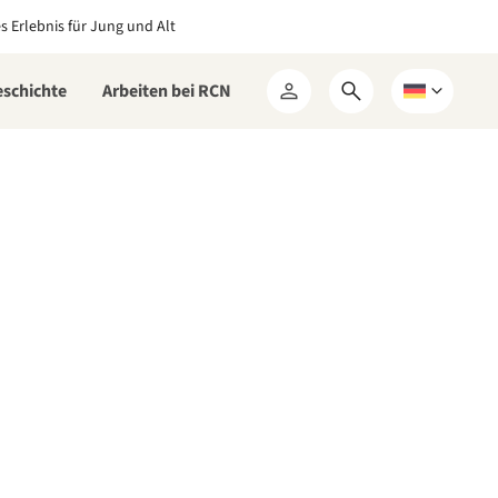
es Erlebnis für Jung und Alt
eschichte
Arbeiten bei RCN
Suchformular
Wählen
Mein
öffnen
Sie
RCN
eine
Sprache