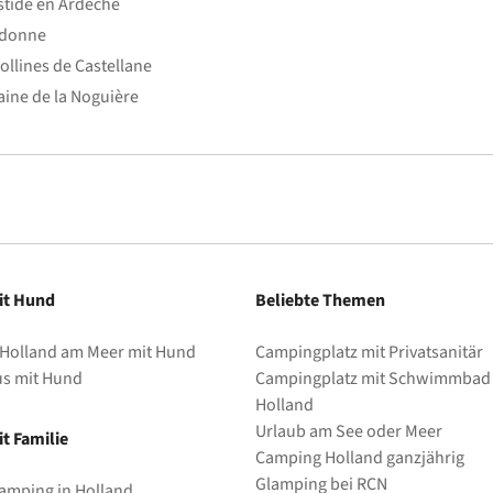
stide en Ardèche
edonne
ollines de Castellane
ine de la Noguière
it Hund
Beliebte Themen
 Holland am Meer mit Hund
Campingplatz mit Privatsanitär
us mit Hund
Campingplatz mit Schwimmbad 
Holland
Urlaub am See oder Meer
t Familie
Camping Holland ganzjährig
Glamping bei RCN
amping in Holland