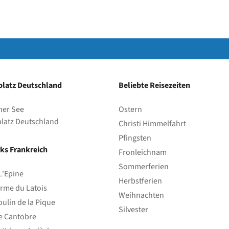
latz Deutschland
Beliebte Reisezeiten
her See
Ostern
latz Deutschland
Christi Himmelfahrt
Pfingsten
ks Frankreich
Fronleichnam
Sommerferien
L'Epine
Herbstferien
rme du Latois
Weihnachten
ulin de la Pique
Silvester
e Cantobre