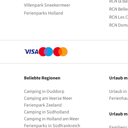
RCN la Ba
Villenpark Sneekermeer
RCN Bell
Ferienparks Holland
RCN Les C
RCN Doma
Beliebte Regionen
Urlaub m
Camping in Ouddorp
Urlaub in
Camping am Veerse Meer
Ferienha
Ferienpark Zeeland
Camping in Südholland
Urlaub mi
Camping in Holland am Meer
Ferienparks in Südfrankreich
Familienc