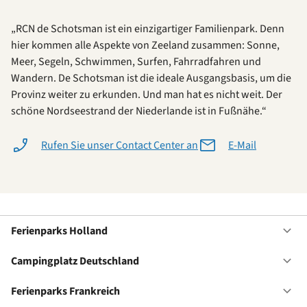
„RCN de Schotsman ist ein einzigartiger Familienpark. Denn
hier kommen alle Aspekte von Zeeland zusammen: Sonne,
Meer, Segeln, Schwimmen, Surfen, Fahrradfahren und
Wandern. De Schotsman ist die ideale Ausgangsbasis, um die
Provinz weiter zu erkunden. Und man hat es nicht weit. Der
schöne Nordseestrand der Niederlande ist in Fußnähe.“
Rufen Sie unser Contact Center an
E-Mail
Ferienparks Holland
Of
Fe
Ho
Campingplatz Deutschland
Of
Ca
De
Ferienparks Frankreich
Of