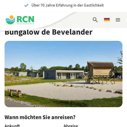
Über 70 Jahre Erfahrung in der Gastlichkeit
Zum
Zum
Zum
Zum
Kopfbereich
Hauptinhalt
Verfügbarkeit
Fußbereich
Ein tolles Erlebnis für Jung und Alt
springen
springen
springen
springen
Suchformular
Wählen
Naviga
öffnen
Sie
schlie
Bungalow de Bevelander
eine
Sprache
Wann möchten Sie anreisen?
Ankunft
Abreise