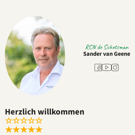
RCN de Schotsman
Sander van Geene
Youtube
Facebook
Instagram
Herzlich willkommen
☆
☆
☆
☆
☆
★
★
★
★
★