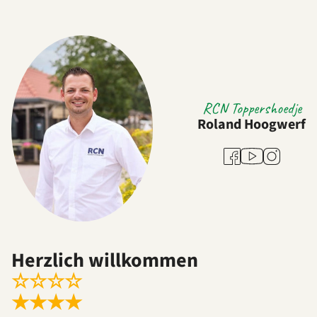
RCN Toppershoedje
Roland Hoogwerf
Youtube
Facebook
Instagram
Herzlich willkommen
☆
☆
☆
☆
★
★
★
★