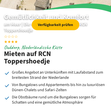
Gemütlichkeit und Komfort
am Meer | Die vielen Mietoptionen von RCN
Verfügbarkeit prüfen
Toppershoedje
☆
☆
☆
☆
★
★
★
★
Ouddorp, Niederländische Küste
Mieten auf RCN
Toppershoedje
Großes Angebot an Unterkünften mit Laufabstand zum
breitesten Strand der Niederlande
Von Bungalows und Appartements bis hin zu luxuriösen
Dünen-Chalets und Safari-Zelten
Die Obstbäume rund um die Bungalows sorgen für
Schatten und eine gemütliche Atmosphäre