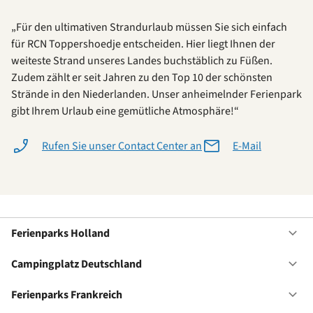
„Für den ultimativen Strandurlaub müssen Sie sich einfach
für RCN Toppershoedje entscheiden. Hier liegt Ihnen der
weiteste Strand unseres Landes buchstäblich zu Füßen.
Zudem zählt er seit Jahren zu den Top 10 der schönsten
Strände in den Niederlanden. Unser anheimelnder Ferienpark
gibt Ihrem Urlaub eine gemütliche Atmosphäre!“
Rufen Sie unser Contact Center an
E-Mail
Ferienparks Holland
Of
Fe
Ho
Campingplatz Deutschland
Of
Ca
De
Ferienparks Frankreich
Of
Fe