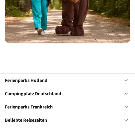
Ferienparks Holland
Of
Fe
Ho
Campingplatz Deutschland
Of
Ca
De
Ferienparks Frankreich
Of
Fe
Fr
Beliebte Reisezeiten
Of
Be
Re