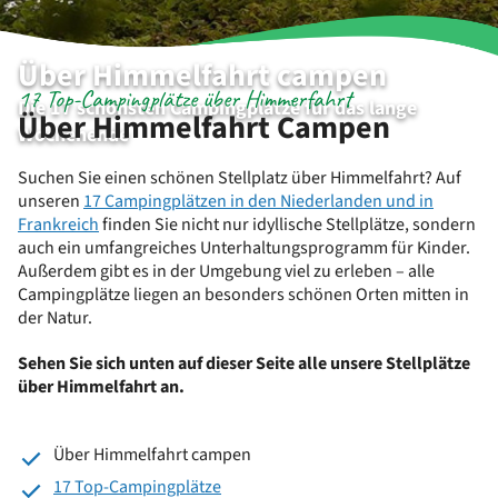
Über Himmelfahrt campen
17 Top-Campingplätze über Himmerfahrt
Die 17 schönsten Campingplätze für das lange
Über Himmelfahrt Campen
Wochenende
Suchen Sie einen schönen Stellplatz über Himmelfahrt? Auf
unseren
17 Campingplätzen in den Niederlanden und in
Frankreich
finden Sie nicht nur idyllische Stellplätze, sondern
auch ein umfangreiches Unterhaltungsprogramm für Kinder.
Außerdem gibt es in der Umgebung viel zu erleben – alle
Campingplätze liegen an besonders schönen Orten mitten in
der Natur.
Sehen Sie sich unten auf dieser Seite alle unsere Stellplätze
über Himmelfahrt an.
Über Himmelfahrt campen
17 Top-Campingplätze