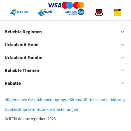
Beliebte Regionen
Of
Be
Re
Urlaub mit Hund
Of
Ur
mi
Urlaub mit Familie
Of
Hu
Ur
mi
Beliebte Themen
Of
Fa
Be
Th
Rabatte
Of
Ra
Allgemeinen Geschäftsbedingungen
Sitemap
Datenschutzerklärung
Cookies
Impressum
Cookie-Einstellungen
© RCN Vakantieparken 2026