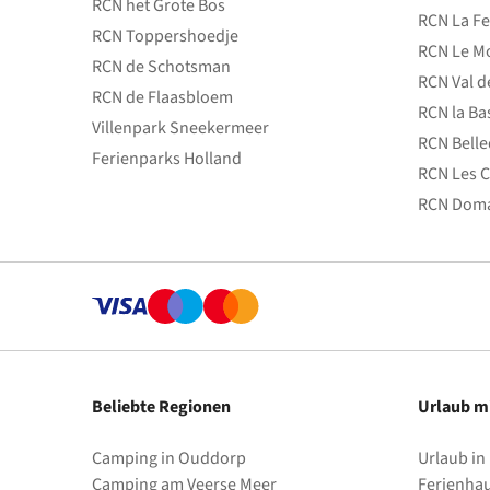
RCN het Grote Bos
RCN La Fe
RCN Toppershoedje
RCN Le Mo
RCN de Schotsman
RCN Val d
RCN de Flaasbloem
RCN la Ba
Villenpark Sneekermeer
RCN Bell
Ferienparks Holland
RCN Les C
RCN Doma
Beliebte Regionen
Urlaub m
Camping in Ouddorp
Urlaub in
Camping am Veerse Meer
Ferienha