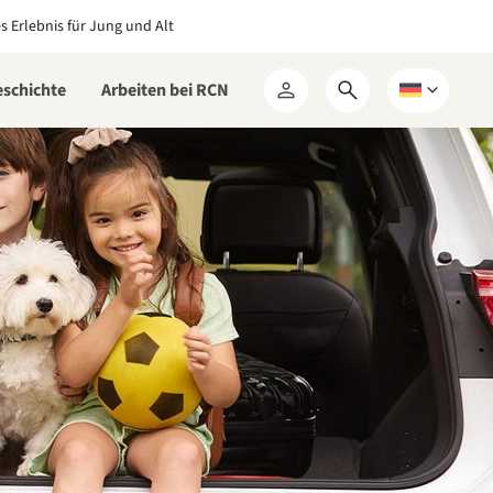
es Erlebnis für Jung und Alt
eschichte
Arbeiten bei RCN
Suchformular
Wählen
Mein
öffnen
Sie
RCN
eine
Sprache