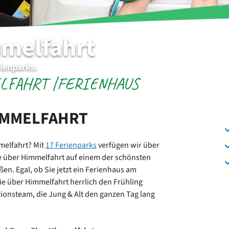
mmelfahrt
ienparks.
ELFAHRT |FERIENHAUS
IMMELFAHRT
melfahrt? Mit
17 Ferienparks
verfügen wir über
e über Himmelfahrt auf einem der schönsten
ßen. Egal, ob Sie jetzt ein Ferienhaus am
e über Himmelfahrt herrlich den Frühling
tionsteam, die Jung & Alt den ganzen Tag lang