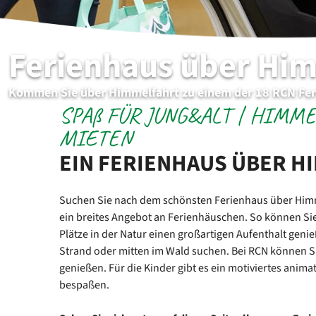
Ferienhaus über Hi
Kommen Sie über Himmelfahrt zu einem der 18 RCN Fer
SPAß FÜR JUNG&ALT | HIMM
MIETEN
EIN FERIENHAUS ÜBER H
Suchen Sie nach dem schönsten Ferienhaus über Him
ein breites Angebot an Ferienhäuschen. So können Si
Plätze in der Natur einen großartigen Aufenthalt genie
Strand oder mitten im Wald suchen. Bei RCN können Si
genießen. Für die Kinder gibt es ein motiviertes anima
bespaßen.