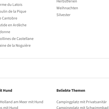
Herbstferien
rme du Latois
Weihnachten
ulin de la Pique
Silvester
e Cantobre
stide en Ardèche
edonne
ollines de Castellane
ine de la Noguière
it Hund
Beliebte Themen
 Holland am Meer mit Hund
Campingplatz mit Privatsanitär
us mit Hund
Campingplatz mit Schwimmbad 