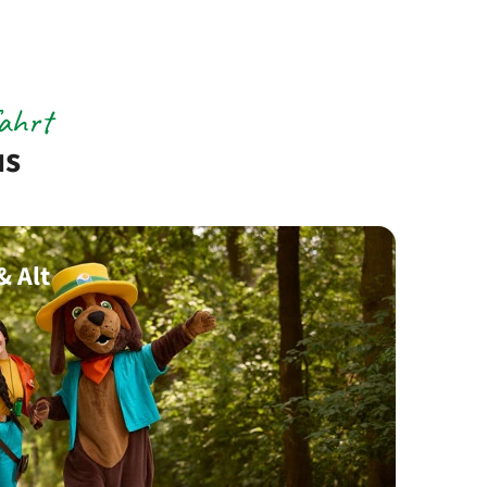
fahrt
us
& Alt