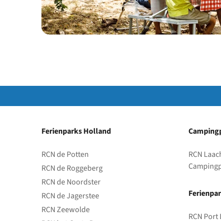
Ferienparks Holland
Campingp
RCN de Potten
RCN Laac
Campingp
RCN de Roggeberg
RCN de Noordster
Ferienpar
RCN de Jagerstee
RCN Zeewolde
RCN Port 