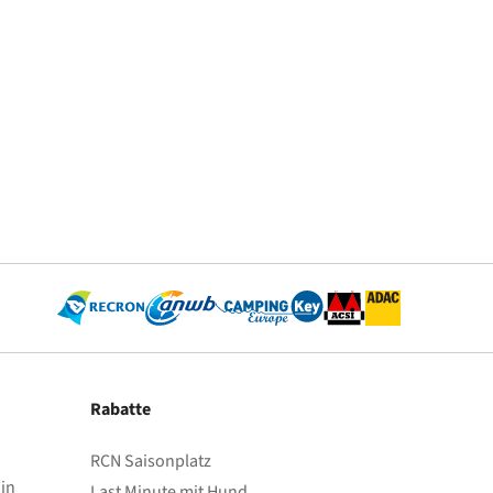
Rabatte
RCN Saisonplatz
in
Last Minute mit Hund