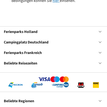
Bedingungen können Sie
hier
einsehen.
Ferienparks Holland
Of
Fe
Ho
Campingplatz Deutschland
Of
Ca
De
Ferienparks Frankreich
Of
Fe
Fr
Beliebte Reisezeiten
Of
Be
Re
Beliebte Regionen
Of