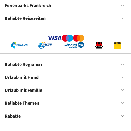
Ca
De
Ferienparks Frankreich
Of
Fe
Fr
Beliebte Reisezeiten
Of
Be
Re
Beliebte Regionen
Of
Be
Re
Urlaub mit Hund
Of
Ur
mi
Urlaub mit Familie
Of
Hu
Ur
mi
Beliebte Themen
Of
Fa
Be
Th
Rabatte
Of
Ra