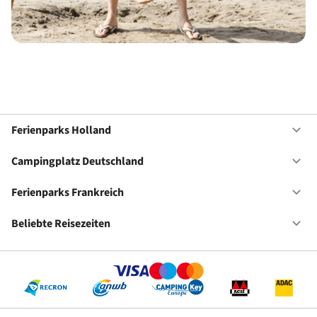
Ferienparks Holland
Of
Fe
Ho
Campingplatz Deutschland
Of
Ca
De
Ferienparks Frankreich
Of
Fe
Fr
Beliebte Reisezeiten
Of
Be
Re