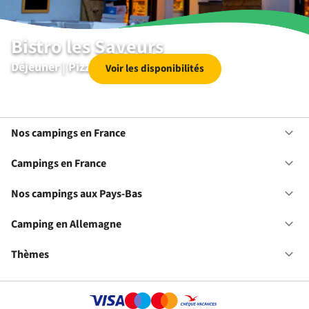
Bistro les Saveurs
Déjeuner | Pizza | Dîner | Dessert
Voir les disponibilités
Nos campings en France
Ou
No
ca
Campings en France
Ou
en
Ca
Fr
en
Nos campings aux Pays-Bas
Ou
Fr
No
ca
Camping en Allemagne
Ou
au
Ca
Pa
en
Thèmes
Ou
Ba
Al
Th