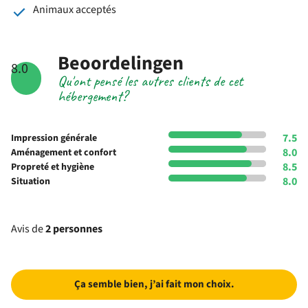
Animaux acceptés
Beoordelingen
8.0
Qu'ont pensé les autres clients de cet
hébergement?
7.5
Impression générale
8.0
Aménagement et confort
8.5
Propreté et hygiène
8.0
Situation
Avis de
2 personnes
Ça semble bien, j’ai fait mon choix.