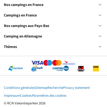
Nos campings en France
Ou
No
ca
Campings en France
Ou
en
Ca
Fr
en
Nos campings aux Pays-Bas
Ou
Fr
No
ca
Camping en Allemagne
Ou
au
Ca
Pa
en
Thèmes
Ou
Ba
Al
Th
Conditions générales
Sitemap
Recherche
Privacy statement
Impressum
Cookies
Paramètres des cookies
© RCN Vakantieparken 2026