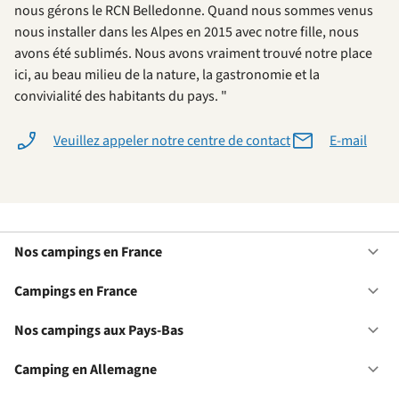
nous gérons le RCN Belledonne. Quand nous sommes venus
nous installer dans les Alpes en 2015 avec notre fille, nous
avons été sublimés. Nous avons vraiment trouvé notre place
ici, au beau milieu de la nature, la gastronomie et la
convivialité des habitants du pays. "
Veuillez appeler notre centre de contact
E-mail
Nos campings en France
Ou
No
ca
Campings en France
Ou
en
Ca
Fr
en
Nos campings aux Pays-Bas
Ou
Fr
No
ca
Camping en Allemagne
Ou
au
Ca