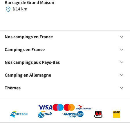
Barrage de Grand Maison
à 14 km
Nos campings en France
Ou
No
ca
Campings en France
Ou
en
Ca
Fr
en
Nos campings aux Pays-Bas
Ou
Fr
No
ca
Camping en Allemagne
Ou
au
Ca
Pa
en
Thèmes
Ou
Ba
Al
Th