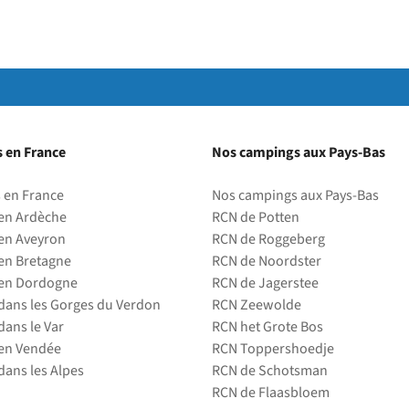
 en France
Nos campings aux Pays-Bas
 en France
Nos campings aux Pays-Bas
en Ardèche
RCN de Potten
en Aveyron
RCN de Roggeberg
en Bretagne
RCN de Noordster
en Dordogne
RCN de Jagerstee
ans les Gorges du Verdon
RCN Zeewolde
ans le Var
RCN het Grote Bos
en Vendée
RCN Toppershoedje
ans les Alpes
RCN de Schotsman
RCN de Flaasbloem