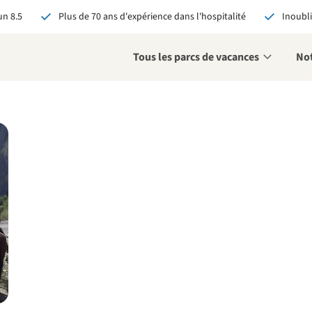
n 8.5
Plus de 70 ans d'expérience dans l'hospitalité
Inoubli
Tous les parcs de vacances
Not
éservant via RCN, vous
:
 garantie du meilleur prix
s avantages exclusifs
 contact personnalisé
oir tous les avantages