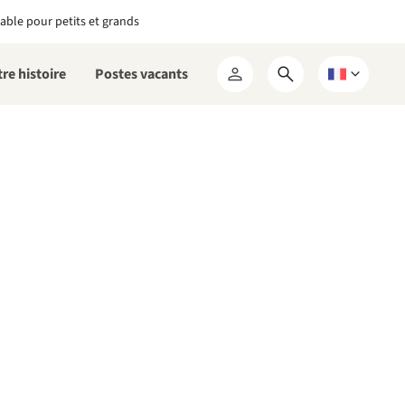
able pour petits et grands
re histoire
Postes vacants
Ouvrir
Choisissez
Mon
le
une
RCN
formulaire
langue
de
recherche