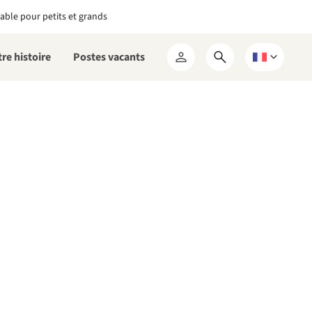
able pour petits et grands
re histoire
Postes vacants
Ouvrir
Choisissez
Mon
le
une
RCN
formulaire
langue
de
recherche