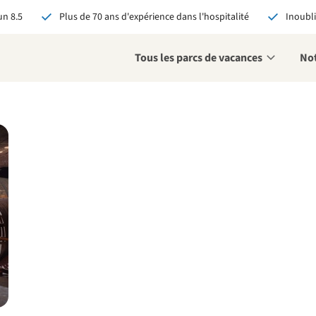
n 8.5
Plus de 70 ans d'expérience dans l'hospitalité
Inoubli
Tous les parcs de vacances
Not
éservant via RCN, vous
:
 garantie du meilleur prix
s avantages exclusifs
 contact personnalisé
oir tous les avantages