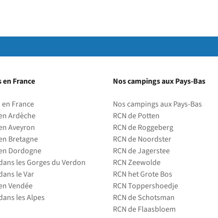
 en France
Nos campings aux Pays-Bas
 en France
Nos campings aux Pays-Bas
en Ardèche
RCN de Potten
en Aveyron
RCN de Roggeberg
en Bretagne
RCN de Noordster
en Dordogne
RCN de Jagerstee
ans les Gorges du Verdon
RCN Zeewolde
ans le Var
RCN het Grote Bos
en Vendée
RCN Toppershoedje
ans les Alpes
RCN de Schotsman
RCN de Flaasbloem