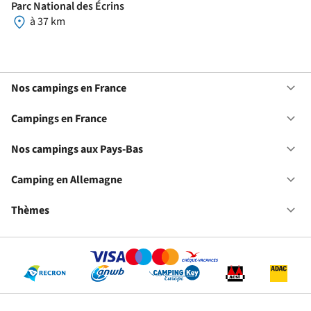
Parc National des Écrins
à 37 km
Nos campings en France
Ou
No
ca
Campings en France
Ou
en
Ca
Fr
en
Nos campings aux Pays-Bas
Ou
Fr
No
ca
Camping en Allemagne
Ou
au
Ca
Pa
en
Thèmes
Ou
Ba
Al
Th