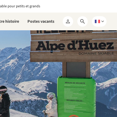
able pour petits et grands
re histoire
Postes vacants
Ouvrir
Choisissez
Mon
le
une
RCN
formulaire
langue
de
recherche