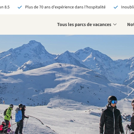
n 8.5
Plus de 70 ans d'expérience dans l'hospitalité
Inoubli
Tous les parcs de vacances
Not
éservant via RCN, vous
:
 garantie du meilleur prix
s avantages exclusifs
 contact personnalisé
oir tous les avantages