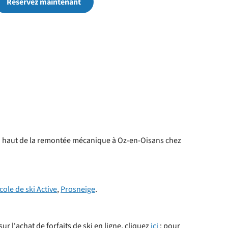
Réservez maintenant
n haut de la remontée mécanique à Oz-en-Oisans chez
cole de ski Active
,
Prosneige
.
r l'achat de forfaits de ski en ligne, cliquez
ici
; pour