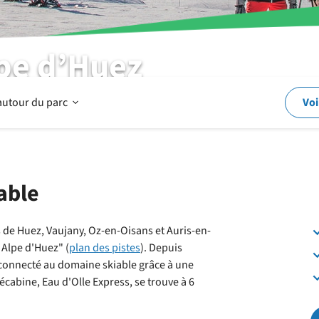
lpe d’Huez
Ouvrir
autour du parc
Voi
Dans
able
et
ins de Huez, Vaujany, Oz-en-Oisans et Auris-en-
Alpe d'Huez" (
plan des pistes
). Depuis
autour
 connecté au domaine skiable grâce à une
écabine, Eau d'Olle Express, se trouve à 6
du