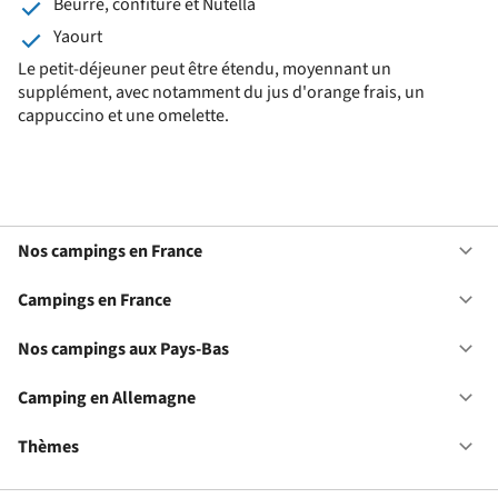
Beurre, confiture et Nutella
Yaourt
Le petit-déjeuner peut être étendu, moyennant un
supplément, avec notamment du jus d'orange frais, un
cappuccino et une omelette.
Nos campings en France
Ou
No
ca
Campings en France
Ou
en
Ca
Fr
en
Nos campings aux Pays-Bas
Ou
Fr
No
ca
Camping en Allemagne
Ou
au
Ca
Pa
en
Thèmes
Ou
Ba
Al
Th