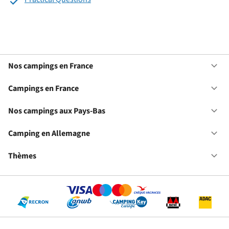
Nos campings en France
Ou
No
ca
Campings en France
Ou
en
Ca
Fr
en
Nos campings aux Pays-Bas
Ou
Fr
No
ca
Camping en Allemagne
Ou
au
Ca
Pa
en
Thèmes
Ou
Ba
Al
Th