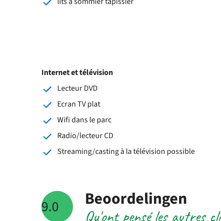
lits à sommier tapissier
Internet et télévision
Lecteur DVD
Ecran TV plat
Wifi dans le parc
Radio/lecteur CD
Streaming/casting à la télévision possible
Beoordelingen
9.0
Qu'ont pensé les autres c