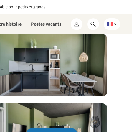
able pour petits et grands
re histoire
Postes vacants
Ouvrir
Choisissez
Mon
le
une
RCN
formulaire
langue
de
recherche