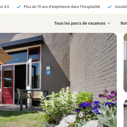
n 8.5
Plus de 70 ans d'expérience dans l'hospitalité
Inoubli
Tous les parcs de vacances
Not
éservant via RCN, vous
:
 garantie du meilleur prix
s avantages exclusifs
 contact personnalisé
oir tous les avantages