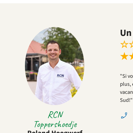
Un 
☆
★
"Si v
plus,
vacan
Sud!"
RCN
Toppershoedje