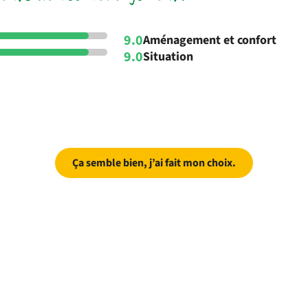
9.0
Aménagement et confort
9.0
Situation
Ça semble bien, j’ai fait mon choix.