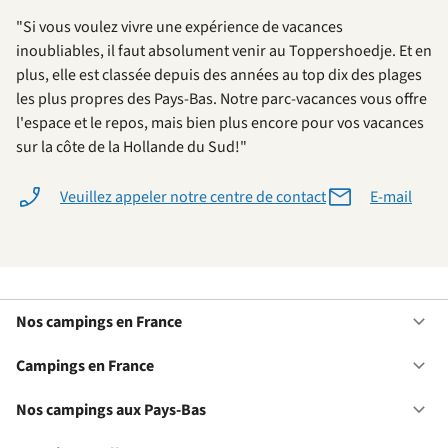
"Si vous voulez vivre une expérience de vacances
inoubliables, il faut absolument venir au Toppershoedje. Et en
plus, elle est classée depuis des années au top dix des plages
les plus propres des Pays-Bas. Notre parc-vacances vous offre
l'espace et le repos, mais bien plus encore pour vos vacances
sur la côte de la Hollande du Sud!"
Veuillez appeler notre centre de contact
E-mail
Nos campings en France
Ou
No
ca
Campings en France
Ou
en
Ca
Fr
en
Nos campings aux Pays-Bas
Ou
Fr
No