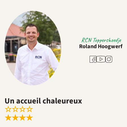
RCN Toppershoedje
Roland Hoogwerf
Youtube
Facebook
Instagram
Un accueil chaleureux
☆
☆
☆
☆
★
★
★
★