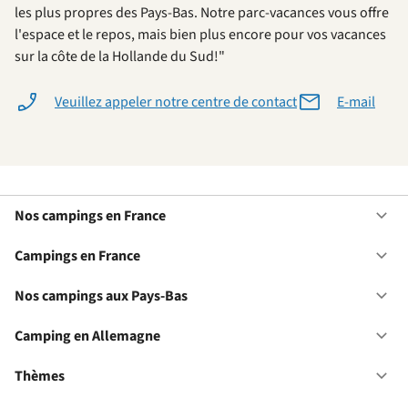
les plus propres des Pays-Bas. Notre parc-vacances vous offre
l'espace et le repos, mais bien plus encore pour vos vacances
sur la côte de la Hollande du Sud!"
Veuillez appeler notre centre de contact
E-mail
Nos campings en France
Ou
No
ca
Campings en France
Ou
en
Ca
Fr
en
Nos campings aux Pays-Bas
Ou
Fr
No
ca
Camping en Allemagne
Ou
au
Ca
Pa
en
Thèmes
Ou
Ba
Al
Th