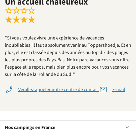
Un accueil chaleureux
☆
☆
☆
☆
★
★
★
★
"Si vous voulez vivre une expérience de vacances
inoubliables, il faut absolument venir au Toppershoedje. Et en
plus, elle est classée depuis des années au top dix des plages
les plus propres des Pays-Bas. Notre parc-vacances vous offre
l'espace et le repos, mais bien plus encore pour vos vacances
sur la côte de la Hollande du Sud!"
Veuillez appeler notre centre de contact
E-mail
Nos campings en France
Ou
No