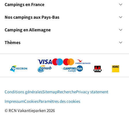
ca
Campings en France
Ou
en
Ca
Fr
en
Nos campings aux Pays-Bas
Ou
Fr
No
ca
Camping en Allemagne
Ou
au
Ca
Pa
en
Thèmes
Ou
Ba
Al
Th
Conditions générales
Sitemap
Recherche
Privacy statement
Impressum
Cookies
Paramètres des cookies
© RCN Vakantieparken 2026