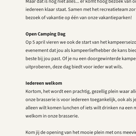
Maar dat is nog niet alles... er komt hoog bezoek van 
iedereen klaar staat. Samen met het recreatieteam zorgt
bezoek of vakantie op één van onze vakantieparken!
Open Camping Dag
Op 5 april vieren we ook de start van het kampeerseizo
evenement dat jou als kampeerliefhebber de kans bie
beste bij jou past. Of je nu een doorgewinterde kampee
uitproberen, deze dag biedt voor ieder wat wils.
Iedereen welkom
Kortom, het wordt een prachtig, gezellig plein waar a
onze brasserie is voor iedereen toegankelijk, ook als j
alleen wilt komen lunchen of iets wilt drinken na een
welkom in onze brasserie.
Kom jij de opening van het mooie plein met ons meevie