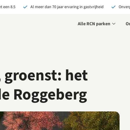
t een 8.5
Al meer dan 70 jaar ervaring in gastvrijheid
Onverg
Alle RCN parken
O
je bij RCN boekt, krijg je:
De beste prijsgarantie
Exclusieve voordelen
 groenst: het
Persoonlijk contact
de Roggeberg
ekijk alle voordelen