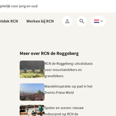
etelijk voor jong en oud
ntdek RCN
Werken bij RCN
Open
Kies
Mijn
zoekformulier
een
RCN
taal
Meer over RCN de Roggeberg
RCN de Roggeberg: uitvalsbasis
voor mountainbikers en
gravelbikers
Wandelinspiratie: op pad in het
Drents-Friese Wold
Spelen en scoren: nieuwe
indoorpret op RCN de