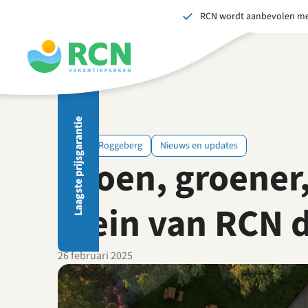
RCN wordt aanbevolen me
Overslaan
Overslaan
Overslaan
naar
naar
naar
hoofdnavigatie
hoofdinhoud
voettekstinhoud
Als 
Laagste prijsgarantie
RCN de Roggeberg
Nieuws en updates
Groen, groener,
plein van RCN 
B
26 februari 2025