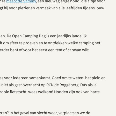
onze
mascotte Sammy
, een nieuwsgierige hond, die altijd voor
 hij voor plezier en vermaak van alle leeftijden tijdens jouw
en. De Open Camping Dag is een jaarlijks landelijk
dt om sfeer te proeven en te ontdekken welke camping het
rder bent of voor het eerst een tent of caravan wilt
lles voor iedereen samenkomt. Goed om te weten: het plein en
e niet als gast overnacht op RCN de Roggeberg. Dus als je
 mooie fietstocht: wees welkom! Honden zijn ook van harte
ren? In het geval van slecht weer, verplaatsen we de