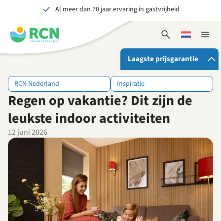
Al meer dan 70 jaar ervaring in gastvrijheid
Overslaan
Overslaan
Overslaan
naar
naar
naar
Onvergetelijk voor jong en oud
hoofdnavigatie
hoofdinhoud
voettekstinhoud
Open
Kies
Sluit
zoekformulier
een
naviga
taal
Laagste prijsgarantie
RCN Nederland
Inspiratie
Regen op vakantie? Dit zijn de
Als je bij RCN boekt, krijg je:
De beste prijsgarantie
leukste indoor activiteiten
Exclusieve voordelen
12 juni 2026
Persoonlijk contact
Bekijk alle voordelen