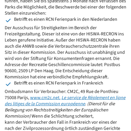
führen, haben Sie bis spätestens 3 Monate nach Verlassen des
Parks die Möglichkeit, die Beschwerde bei einer der folgenden
Stellen einzureichen:
Betrifft es einen RCN Ferienpark in den Niederlanden
Der Ausschuss für Streitigkeiten im Bereich der
Freizeitgestaltung. Dieser ist eine von der HISWA-RECRON ins
Leben gerufene Initiative. Außer der HISWA-RECRON haben
auch die ANWB sowie die Verbraucherschutzzentrale ihren
Sitz in dieser Kommission. Der Ausschuss ist unabhängig und
wird von der Stiftung für Konsumentenfragen ernannt. Die
Adresse der Recreatie Geschillencommissie lautet: Postbus
90600, 2509 LP Den Haag. Die Entscheidung dieser
Kommission hat eine verbindliche Empfehlungskraft.
Betrifft es einen RCN Ferienpark in Frankreich
Ombudsmann für Verbraucher: CM2C, 49 Rue de Ponthieu
75008 Parijs,
www.cm2c.net.
Le service de Rèplement en lipne
des litiges de la Commission européenne
. (Dienst für die
Beilegung von Rechtsstreitigkeiten der Europäischen
Kommission)
Wenn die Schlichtung scheitert,
kann der Verbraucher den Fall in Frankreich vor eines der
nach der Zivilprozessordnung örtlich zuständigen Gerichte