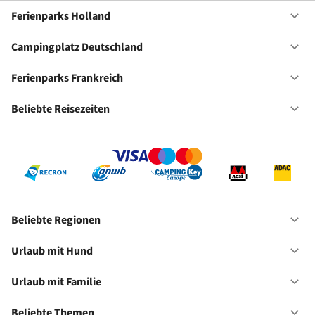
Ferienparks Holland
Of
Fe
Ho
Campingplatz Deutschland
Of
Ca
De
Ferienparks Frankreich
Of
Fe
Fr
Beliebte Reisezeiten
Of
Be
Re
Beliebte Regionen
Of
Be
Re
Urlaub mit Hund
Of
Ur
mi
Urlaub mit Familie
Of
Hu
Ur
mi
Beliebte Themen