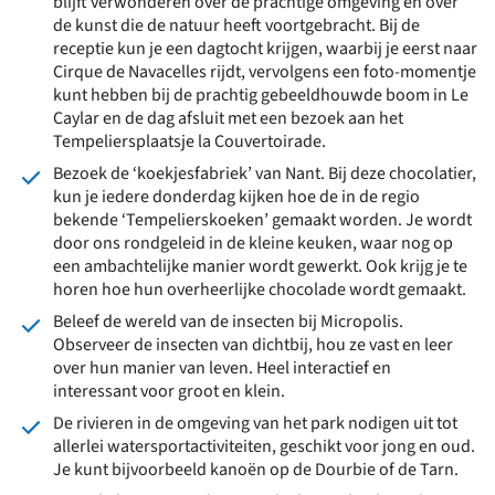
blijft verwonderen over de prachtige omgeving en over
de kunst die de natuur heeft voortgebracht. Bij de
receptie kun je een dagtocht krijgen, waarbij je eerst naar
Cirque de Navacelles rijdt, vervolgens een foto-momentje
kunt hebben bij de prachtig gebeeldhouwde boom in Le
Caylar en de dag afsluit met een bezoek aan het
Tempeliersplaatsje la Couvertoirade.
Bezoek de ‘koekjesfabriek’ van Nant. Bij deze chocolatier,
kun je iedere donderdag kijken hoe de in de regio
bekende ‘Tempelierskoeken’ gemaakt worden. Je wordt
door ons rondgeleid in de kleine keuken, waar nog op
een ambachtelijke manier wordt gewerkt. Ook krijg je te
horen hoe hun overheerlijke chocolade wordt gemaakt.
Beleef de wereld van de insecten bij Micropolis.
Observeer de insecten van dichtbij, hou ze vast en leer
over hun manier van leven. Heel interactief en
interessant voor groot en klein.
De rivieren in de omgeving van het park nodigen uit tot
allerlei watersportactiviteiten, geschikt voor jong en oud.
Je kunt bijvoorbeeld kanoën op de Dourbie of de Tarn.