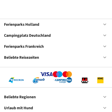
Ferienparks Holland
Of
Fe
Ho
Campingplatz Deutschland
Of
Ca
De
Ferienparks Frankreich
Of
Fe
Fr
Beliebte Reisezeiten
Of
Be
Re
Beliebte Regionen
Of
Be
Re
Urlaub mit Hund
Of