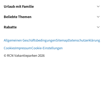
Ur
mi
Urlaub mit Familie
Of
Hu
Ur
mi
Beliebte Themen
Of
Fa
Be
Th
Rabatte
Of
Ra
Allgemeinen Geschäftsbedingungen
Sitemap
Datenschutzerklärung
Cookies
Impressum
Cookie-Einstellungen
© RCN Vakantieparken 2026