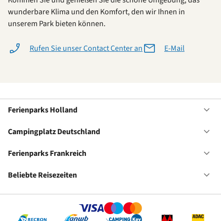
Kommen Sie und genießen Sie die schöne Umgebung, das
wunderbare Klima und den Komfort, den wir Ihnen in
unserem Park bieten können.
Rufen Sie unser Contact Center an
E-Mail
Ferienparks Holland
Of
Fe
Ho
Campingplatz Deutschland
Of
Ca
De
Ferienparks Frankreich
Of
Fe
Fr
Beliebte Reisezeiten
Of
Be
Re