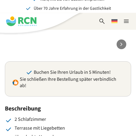
Über 70 Jahre Erfahrung in der Gastlichkeit
Zum
Zum
Zum
Zum
Kopfbereich
Hauptinhalt
Verfügbarkeit
Fußbereich
Ein tolles Erlebnis für Jung und Alt
springen
springen
springen
springen
Suchformular
Wählen
Naviga
öffnen
Sie
schlie
eine
Sprache
Buchen Sie Ihren Urlaub in 5 Minuten!
Sie schließen Ihre Bestellung später verbindlich
ab!
Beschreibung
2 Schlafzimmer
Terrasse mit Liegebetten