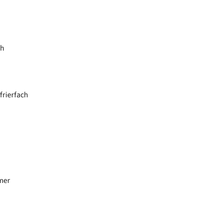
ch
frierfach
mer