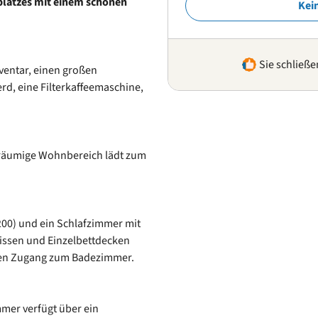
platzes mit einem schönen
Kei
Sie schließe
ventar, einen großen
rd, eine Filterkaffeemaschine,
geräumige Wohnbereich lädt zum
200) und ein Schlafzimmer mit
fkissen und Einzelbettdecken
kten Zugang zum Badezimmer.
mmer verfügt über ein