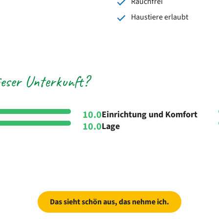
Rauchfrei
Haustiere erlaubt
eser Unterkunft?
10.0
Einrichtung und Komfort
10.0
Lage
Das sieht schön aus, das nehme ich.