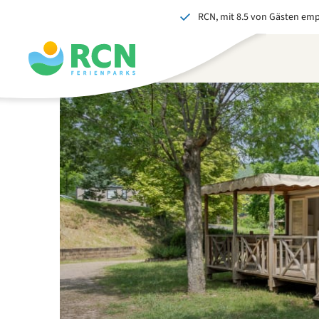
RCN, mit 8.5 von Gästen em
Zum
Zum
Zum
Zum
Kopfbereich
Hauptinhalt
Verfügbarkeit
Fußbereich
springen
springen
springen
springen