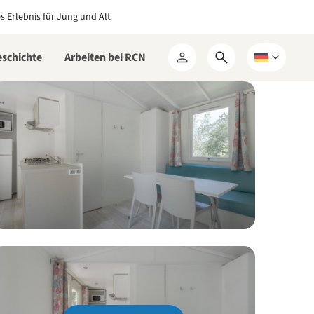
es Erlebnis für Jung und Alt
eschichte
Arbeiten bei RCN
Suchformular
Wählen
Mein
öffnen
Sie
RCN
eine
Sprache