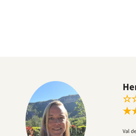
He
☆
★
Val d