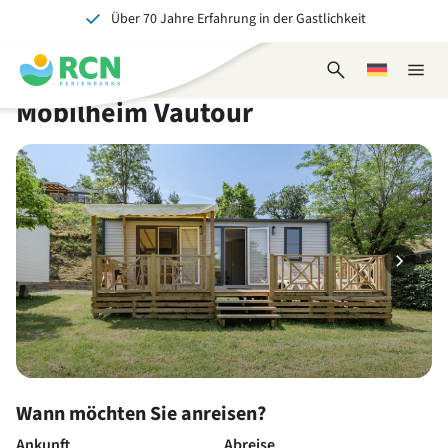
Über 70 Jahre Erfahrung in der Gastlichkeit
Zum
Zum
Zum
Zum
Kopfbereich
Hauptinhalt
Verfügbarkeit
Fußbereich
Ein tolles Erlebnis für Jung und Alt
springen
springen
springen
springen
Suchformular
Wählen
Naviga
öffnen
Sie
schlie
Mobilheim Vautour
eine
Sprache
Wann möchten Sie anreisen?
Ankunft
Abreise