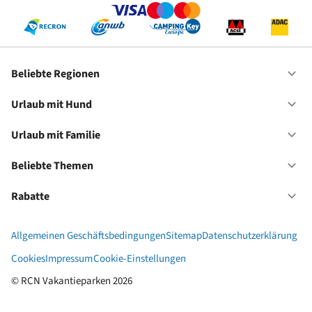
Beliebte Regionen
Of
Be
Re
Urlaub mit Hund
Of
Ur
mi
Urlaub mit Familie
Of
Hu
Ur
mi
Beliebte Themen
Of
Fa
Be
Th
Rabatte
Of
Ra
Allgemeinen Geschäftsbedingungen
Sitemap
Datenschutzerklärung
Cookies
Impressum
Cookie-Einstellungen
© RCN Vakantieparken 2026