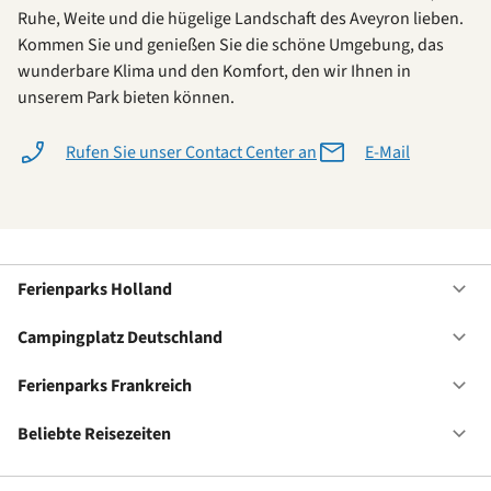
Ruhe, Weite und die hügelige Landschaft des Aveyron lieben.
Kommen Sie und genießen Sie die schöne Umgebung, das
wunderbare Klima und den Komfort, den wir Ihnen in
unserem Park bieten können.
Rufen Sie unser Contact Center an
E-Mail
Ferienparks Holland
Of
Fe
Ho
Campingplatz Deutschland
Of
Ca
De
Ferienparks Frankreich
Of
Fe
Fr
Beliebte Reisezeiten
Of
Be
Re