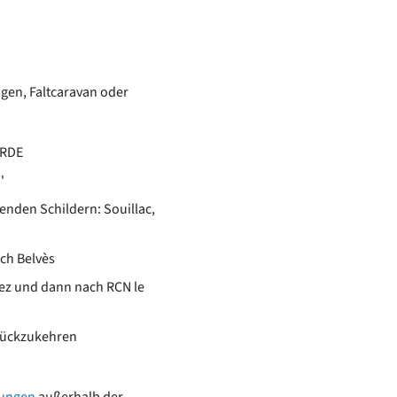
gen, Faltcaravan oder
ARDE
'
enden Schildern: Souillac,
ch Belvès
rez und dann nach RCN le
rückzukehren