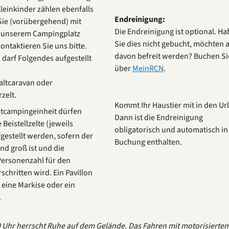
leinkinder zählen ebenfalls
Endreinigung:
Sie (vorübergehend) mit
Die Endreinigung ist optional. H
f unserem Campingplatz
Sie dies nicht gebucht, möchten 
ntaktieren Sie uns bitte.
davon befreit werden? Buchen Si
 darf Folgendes aufgestellt
über
MeinRCN
.
altcaravan oder
zelt.
Kommt Ihr Haustier mit in den Ur
ptcampingeinheit dürfen
Dann ist die Endreinigung
Beistellzelte (jeweils
obligatorisch und automatisch in
gestellt werden, sofern der
Buchung enthalten.
end groß ist und die
Personenzahl für den
rschritten wird. Ein Pavillon
ür eine Markise oder ein
.
 Uhr herrscht Ruhe auf dem Gelände. Das Fahren mit motorisierten