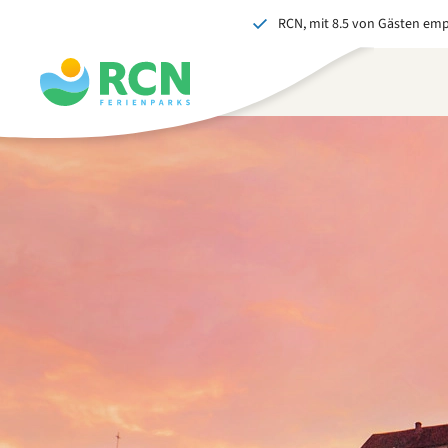
RCN, mit 8.5 von Gästen em
Zum
Zum
Zum
Kopfbereich
Hauptinhalt
Fußbereich
springen
springen
springen