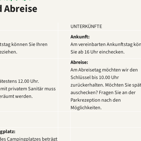
 Abreise
UNTERKÜNFTE
Ankunft:
tstag können Sie Ihren
Am vereinbarten Ankunftstag kö
beziehen.
Sie ab 16 Uhr einchecken.
Abreise:
Am Abreisetag möchten wir den
Schlüssel bis 10.00 Uhr
pätestens 12.00 Uhr.
zurückerhalten. Möchten Sie spä
mit privatem Sanitär muss
auschecken? Fragen Sie an der
 geräumt werden.
Parkrezeption nach den
Möglichkeiten.
gplatz:
des Campingplatzes beträgt