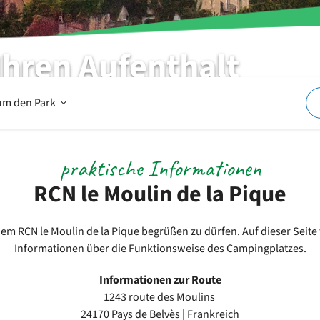
Ihren Aufenthalt
Offen
um den Park
Im
praktische Informationen
RCN le Moulin de la Pique
und
dem RCN le Moulin de la Pique begrüßen zu dürfen. Auf dieser Seite 
Informationen über die Funktionsweise des Campingplatzes.
um
Informationen zur Route
1243 route des Moulins
den
24170 Pays de Belvès | Frankreich