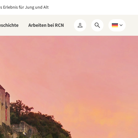
es Erlebnis für Jung und Alt
eschichte
Arbeiten bei RCN
Suchformular
Wählen
Mein
öffnen
Sie
RCN
eine
Sprache