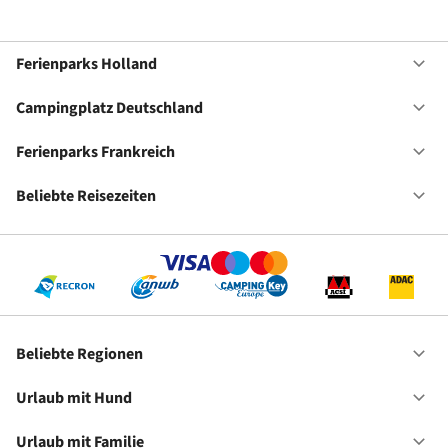
Ferienparks Holland
Of
Fe
Ho
Campingplatz Deutschland
Of
Ca
De
Ferienparks Frankreich
Of
Fe
Fr
Beliebte Reisezeiten
Of
Be
Re
Beliebte Regionen
Of
Be
Re
Urlaub mit Hund
Of
Ur
mi
Urlaub mit Familie