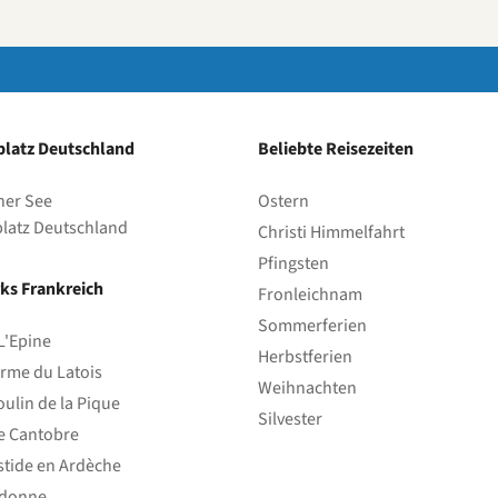
latz Deutschland
Beliebte Reisezeiten
her See
Ostern
latz Deutschland
Christi Himmelfahrt
Pfingsten
ks Frankreich
Fronleichnam
Sommerferien
L'Epine
Herbstferien
rme du Latois
Weihnachten
ulin de la Pique
Silvester
e Cantobre
stide en Ardèche
edonne