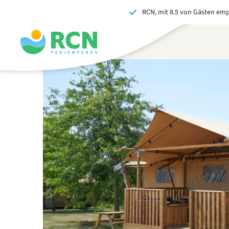
RCN, mit 8.5 von Gästen em
Zum
Zum
Zum
Zum
Kopfbereich
Hauptinhalt
Verfügbarkeit
Fußbereich
springen
springen
springen
springen