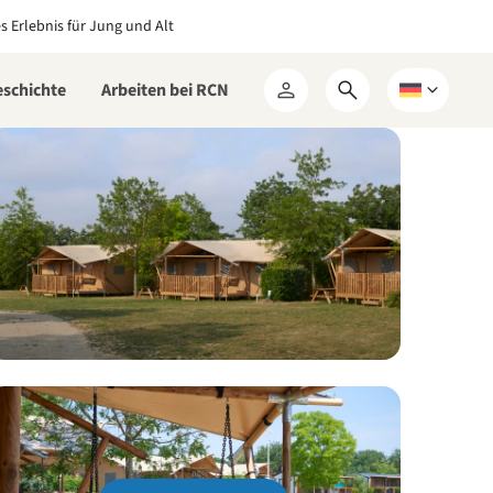
es Erlebnis für Jung und Alt
eschichte
Arbeiten bei RCN
Suchformular
Wählen
Mein
öffnen
Sie
RCN
eine
Sprache