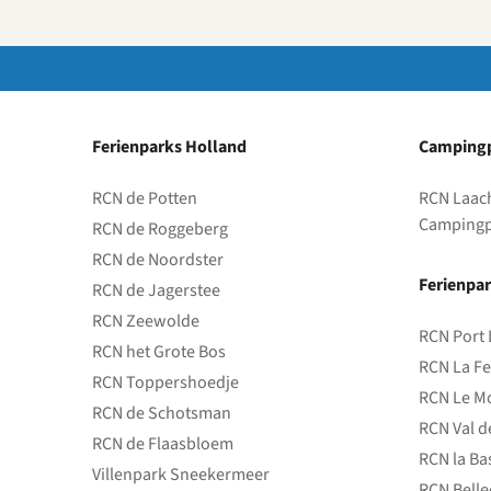
Ferienparks Holland
Campingp
RCN de Potten
RCN Laac
Campingp
RCN de Roggeberg
RCN de Noordster
Ferienpar
RCN de Jagerstee
RCN Zeewolde
RCN Port 
RCN het Grote Bos
RCN La Fe
RCN Toppershoedje
RCN Le Mo
RCN de Schotsman
RCN Val d
RCN de Flaasbloem
RCN la Ba
Villenpark Sneekermeer
RCN Bell