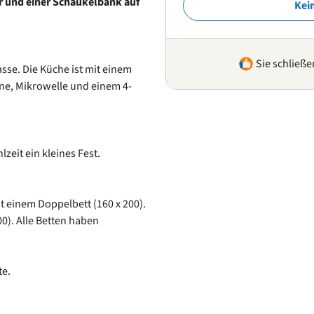
ur und einer Schaukelbank auf
Kei
Sie schließe
asse. Die Küche ist mit einem
ne, Mikrowelle und einem 4-
lzeit ein kleines Fest.
it einem Doppelbett (160 x 200).
0). Alle Betten haben
te.