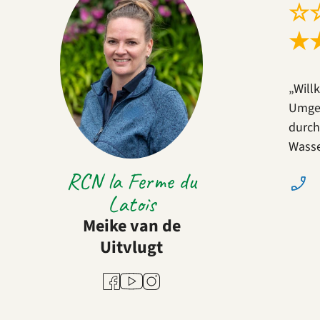
☆
★
„Will
Umgeb
durch
Wasse
RCN la Ferme du
Latois
Meike van de
Uitvlugt
Youtube
Facebook
Instagram