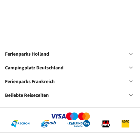
Ferienparks Holland
Of
Fe
Ho
Campingplatz Deutschland
Of
Ca
De
Ferienparks Frankreich
Of
Fe
Fr
Beliebte Reisezeiten
Of
Be
Re