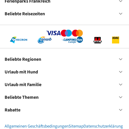
De
Ferienparks Frankreich
Of
Fe
Fr
Beliebte Reisezeiten
Of
Be
Re
Beliebte Regionen
Of
Be
Re
Urlaub mit Hund
Of
Ur
mi
Urlaub mit Familie
Of
Hu
Ur
mi
Beliebte Themen
Of
Fa
Be
Th
Rabatte
Of
Ra
Allgemeinen Geschäftsbedingungen
Sitemap
Datenschutzerklärung