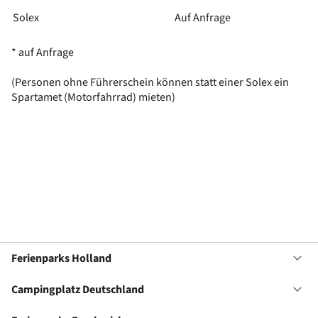
Solex
Auf Anfrage
* auf Anfrage
(Personen ohne Führerschein können statt einer Solex ein
Spartamet (Motorfahrrad) mieten)
Ferienparks Holland
Of
Fe
Ho
Campingplatz Deutschland
Of
Ca