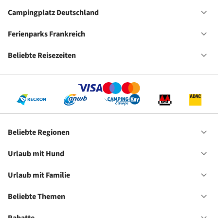
Fe
Ho
Campingplatz Deutschland
Of
Ca
De
Ferienparks Frankreich
Of
Fe
Fr
Beliebte Reisezeiten
Of
Be
Re
Beliebte Regionen
Of
Be
Re
Urlaub mit Hund
Of
Ur
mi
Urlaub mit Familie
Of
Hu
Ur
mi
Beliebte Themen
Of
Fa
Be
Th