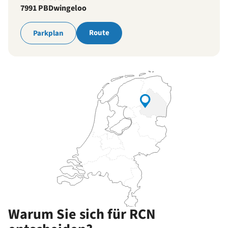
7991 PB
Dwingeloo
Route
Parkplan
Warum Sie sich für RCN