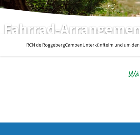
Fahrrad-Arrangemen
Bei RCN de Roggeberg | Friesland
RCN de Roggeberg
Campen
Unterkünfte
Im und um den
Wäh