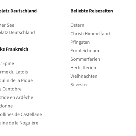
latz Deutschland
Beliebte Reisezeiten
Park
her See
Ostern
latz Deutschland
Christi Himmelfahrt
Pfingsten
ks Frankreich
Fronleichnam
Sommerferien
L'Epine
Herbstferien
rme du Latois
Weihnachten
ulin de la Pique
Silvester
e Cantobre
stide en Ardèche
edonne
ollines de Castellane
ine de la Noguière