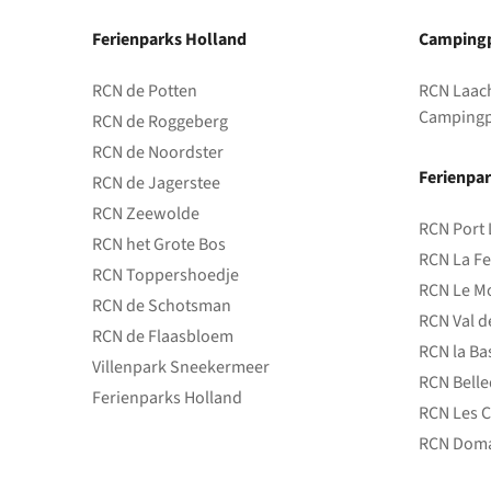
Ferienparks Holland
Campingp
RCN de Potten
RCN Laac
Campingp
RCN de Roggeberg
RCN de Noordster
Ferienpar
RCN de Jagerstee
RCN Zeewolde
RCN Port 
RCN het Grote Bos
RCN La Fe
RCN Toppershoedje
RCN Le Mo
RCN de Schotsman
RCN Val d
RCN de Flaasbloem
RCN la Ba
Villenpark Sneekermeer
RCN Bell
Ferienparks Holland
RCN Les C
RCN Doma