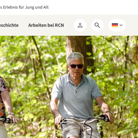
es Erlebnis für Jung und Alt
eschichte
Arbeiten bei RCN
Suchformular
Wählen
Mein
öffnen
Sie
RCN
eine
Sprache