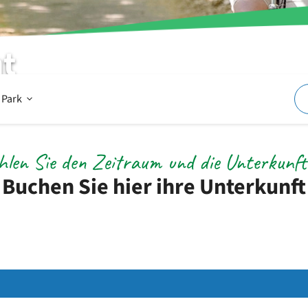
t
Offen
 Park
Im
len Sie den Zeitraum und die Unterkunft
Buchen Sie hier ihre Unterkunft
und
um
den