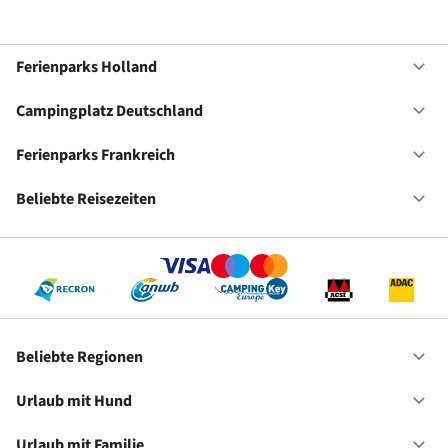
Ferienparks Holland
Of
Fe
Ho
Campingplatz Deutschland
Of
Ca
De
Ferienparks Frankreich
Of
Fe
Fr
Beliebte Reisezeiten
Of
Be
Re
Beliebte Regionen
Of
Be
Re
Urlaub mit Hund
Of
Ur
mi
Urlaub mit Familie