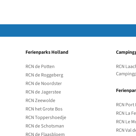
Ferienparks Holland
Campingp
RCN de Potten
RCN Laac
Campingp
RCN de Roggeberg
RCN de Noordster
Ferienpar
RCN de Jagerstee
RCN Zeewolde
RCN Port 
RCN het Grote Bos
RCN La Fe
RCN Toppershoedje
RCN Le Mo
RCN de Schotsman
RCN Val d
RCN de Flaasbloem