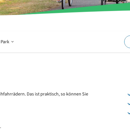
Offen
 Park
Im
und
fahrrädern. Das ist praktisch, so können Sie
um
den
.