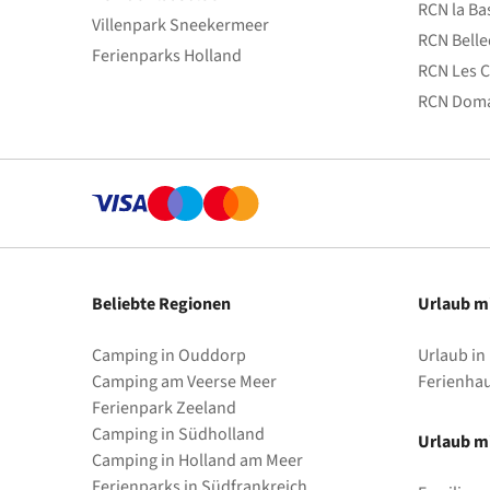
RCN la Ba
Villenpark Sneekermeer
RCN Bell
Ferienparks Holland
RCN Les C
RCN Doma
Beliebte Regionen
Urlaub m
Camping in Ouddorp
Urlaub in
Camping am Veerse Meer
Ferienha
Ferienpark Zeeland
Camping in Südholland
Urlaub mi
Camping in Holland am Meer
Ferienparks in Südfrankreich