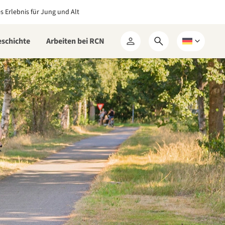
es Erlebnis für Jung und Alt
eschichte
Arbeiten bei RCN
Suchformular
Wählen
Mein
öffnen
Sie
RCN
eine
Sprache