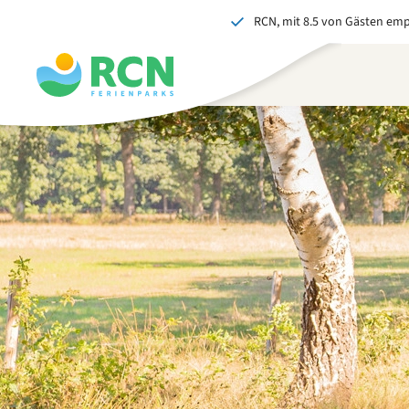
RCN, mit 8.5 von Gästen em
Zum
Zum
Zum
Kopfbereich
Hauptinhalt
Fußbereich
springen
springen
springen