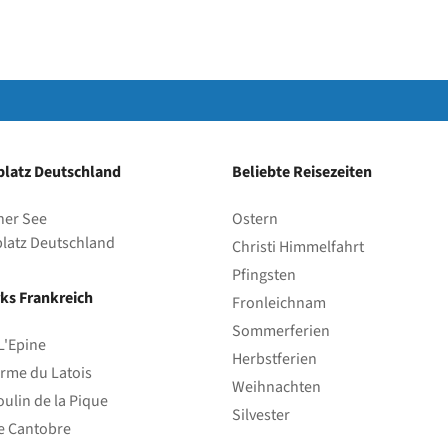
Park
latz Deutschland
Beliebte Reisezeiten
her See
Ostern
latz Deutschland
Christi Himmelfahrt
Pfingsten
ks Frankreich
Fronleichnam
Sommerferien
L'Epine
Herbstferien
rme du Latois
Weihnachten
ulin de la Pique
Silvester
e Cantobre