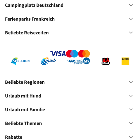
Ho
Campingplatz Deutschland
Of
Ca
De
Ferienparks Frankreich
Of
Fe
Fr
Beliebte Reisezeiten
Of
Be
Re
Beliebte Regionen
Of
Be
Re
Urlaub mit Hund
Of
Ur
mi
Urlaub mit Familie
Of
Hu
Ur
mi
Beliebte Themen
Of
Fa
Be
Th
Rabatte
Of