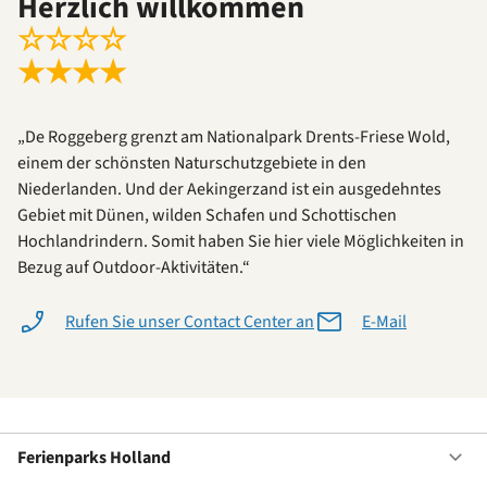
Herzlich willkommen
☆
☆
☆
☆
★
★
★
★
„De Roggeberg grenzt am Nationalpark Drents-Friese Wold,
einem der schönsten Naturschutzgebiete in den
Niederlanden. Und der Aekingerzand ist ein ausgedehntes
Gebiet mit Dünen, wilden Schafen und Schottischen
Hochlandrindern. Somit haben Sie hier viele Möglichkeiten in
Bezug auf Outdoor-Aktivitäten.“
Rufen Sie unser Contact Center an
E-Mail
Ferienparks Holland
Of
Fe