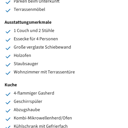
Parken beim Unterkunft
Terrassenmöbel
Ausstattungsmerkmale
1 Couch und 2 Stühle
Essecke für 4 Personen
Große verglaste Schiebewand
Holzofen
Staubsauger
Wohnzimmer mit Terrassentüre
Kuche
4-flammiger Gasherd
Geschirrspüler
Abzugshaube
Kombi-Mikrowellenherd/Ofen
Kühlschrank mit Gefrierfach