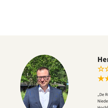
He
☆
★
„De R
Niede
Hochl