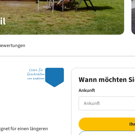
il
Bewertungen
Lesen Sie
9.5
Geschichten
Wann möchten Si
von anderen
Ankunft
Ih
ignet für einen längeren