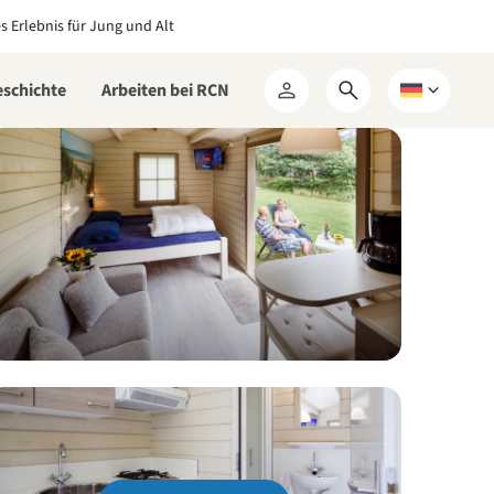
es Erlebnis für Jung und Alt
eschichte
Arbeiten bei RCN
Suchformular
Wählen
Mein
öffnen
Sie
RCN
eine
Sprache