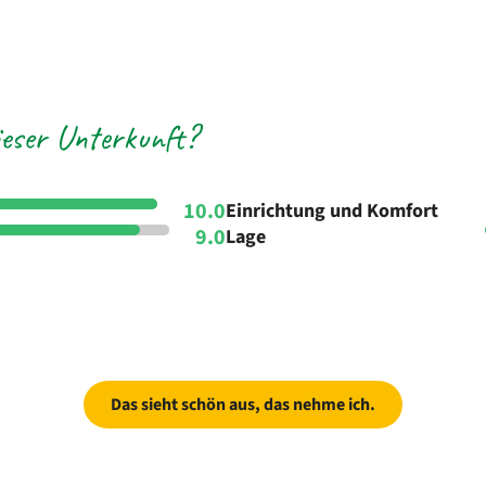
eser Unterkunft?
10.0
Einrichtung und Komfort
9.0
Lage
Das sieht schön aus, das nehme ich.