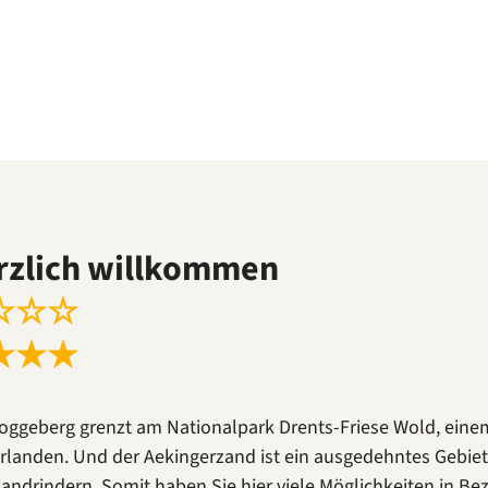
rzlich willkommen
☆
☆
☆
★
★
★
oggeberg grenzt am Nationalpark Drents-Friese Wold, eine
rlanden. Und der Aekingerzand ist ein ausgedehntes Gebie
andrindern. Somit haben Sie hier viele Möglichkeiten in Bez