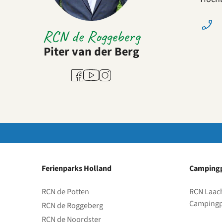
RCN de Roggeberg
Piter van der Berg
Youtube
Facebook
Instagram
Ferienparks Holland
Campingp
RCN de Potten
RCN Laac
Campingp
RCN de Roggeberg
RCN de Noordster