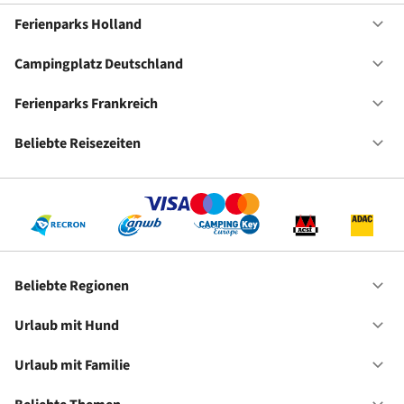
Ferienparks Holland
Of
Fe
Ho
Campingplatz Deutschland
Of
Ca
De
Ferienparks Frankreich
Of
Fe
Fr
Beliebte Reisezeiten
Of
Be
Re
Beliebte Regionen
Of
Be
Re
Urlaub mit Hund
Of
Ur
mi
Urlaub mit Familie
Of
Hu
Ur