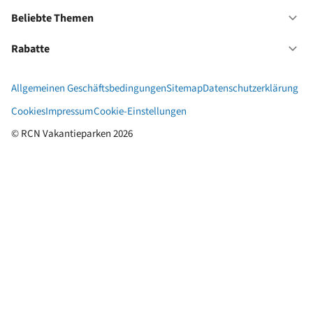
Ur
mi
Beliebte Themen
Of
Fa
Be
Th
Rabatte
Of
Ra
Allgemeinen Geschäftsbedingungen
Sitemap
Datenschutzerklärung
Cookies
Impressum
Cookie-Einstellungen
© RCN Vakantieparken 2026