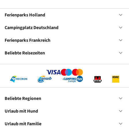
Ferienparks Holland
Of
Fe
Ho
Campingplatz Deutschland
Of
Ca
De
Ferienparks Frankreich
Of
Fe
Fr
Beliebte Reisezeiten
Of
Be
Re
Beliebte Regionen
Of
Be
Re
Urlaub mit Hund
Of
Ur
mi
Urlaub mit Familie
Of
Hu