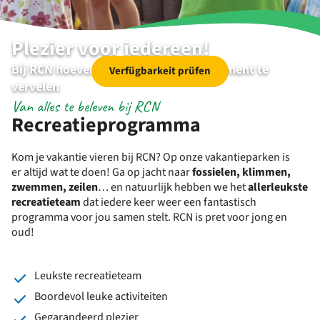
Plezier voor iedereen!
Bij RCN hoeven kinderen zich geen moment te
Verfügbarkeit prüfen
vervelen
Van alles te beleven bij RCN
Recreatieprogramma
Kom je vakantie vieren bij RCN? Op onze vakantieparken is
er altijd wat te doen! Ga op jacht naar
fossielen, klimmen,
zwemmen, zeilen
… en natuurlijk hebben we het
allerleukste
recreatieteam
dat iedere keer weer een fantastisch
programma voor jou samen stelt. RCN is pret voor jong en
oud!
Leukste recreatieteam
Boordevol leuke activiteiten
Gegarandeerd plezier