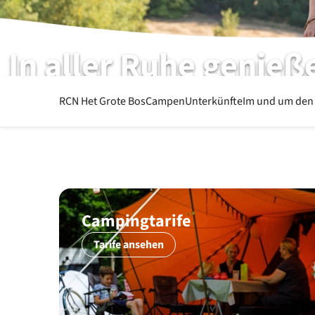
In aller Ruhe genieß
RCN het Grote Bos | Doorn | Utrecht
RCN Het Grote Bos
Campen
Unterkünfte
Im und um den
Campingtarife
Tarife ansehen