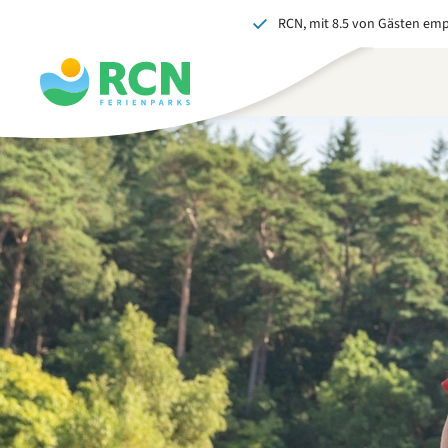
RCN, mit 8.5 von Gästen em
Zum
Zum
Zum
Kopfbereich
Hauptinhalt
Fußbereich
springen
springen
springen