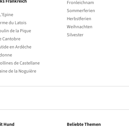
ks Frankreich
Fronleichnam
Sommerferien
L'Epine
Herbstferien
rme du Latois
Weihnachten
ulin de la Pique
Silvester
e Cantobre
stide en Ardèche
edonne
ollines de Castellane
ine de la Noguière
it Hund
Beliebte Themen