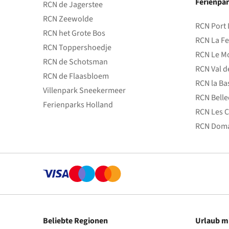
Ferienpar
RCN de Jagerstee
RCN Zeewolde
RCN Port 
RCN het Grote Bos
RCN La Fe
RCN Toppershoedje
RCN Le Mo
RCN de Schotsman
RCN Val d
RCN de Flaasbloem
RCN la Ba
Villenpark Sneekermeer
RCN Bell
Ferienparks Holland
RCN Les C
RCN Doma
Beliebte Regionen
Urlaub m