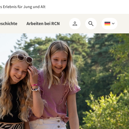
es Erlebnis für Jung und Alt
eschichte
Arbeiten bei RCN
Suchformular
Wählen
Mein
öffnen
Sie
RCN
eine
Sprache