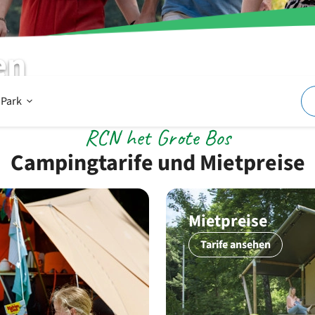
en
Offen
 Park
RCN het Grote Bos
Im
Campingtarife und Mietpreise
und
Mietpreise
Tarife ansehen
um
den