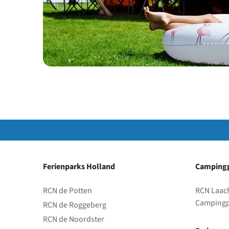
Ferienparks Holland
Campingp
RCN de Potten
RCN Laac
Campingp
RCN de Roggeberg
RCN de Noordster